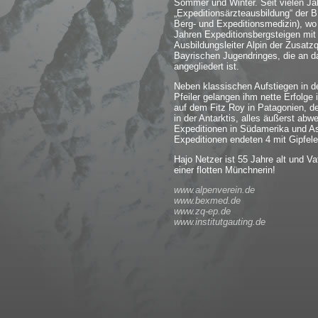
Sommer und Winter. Seit vielen Jah
„Expeditionsärzteausbildung“ der 
Berg- und Expeditionsmedizin), wo
Jahren Expeditionsbergsteigen mit
Ausbildungsleiter Alpin der Zusatz
Bayrischen Jugendringes, die an da
angegliedert ist.
Neben klassischen Aufstiegen in de
Pfeiler gelangen ihm nette Erfolge
auf dem Fitz Roy in Patagonien, d
in der Antarktis, alles äußerst abw
Expeditionen in Südamerika und As
Expeditionen endeten 4 mit Gipfeler
Hajo Netzer ist 55 Jahre alt und Vate
einer flotten Münchnerin!
www.alpenverein.de
www.bexmed.de
www.zq-ep.de
www.institutgauting.de